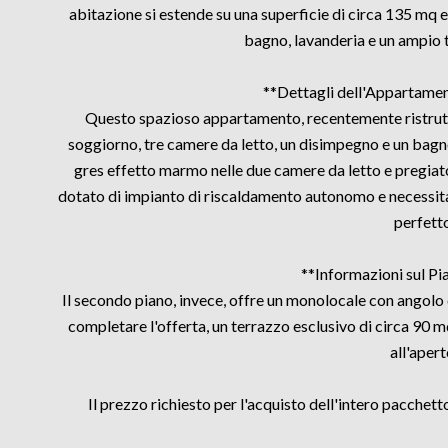
abitazione si estende su una superficie di circa 135 mq 
bagno, lavanderia e un ampio t
**Dettagli dell'Appartamen
Questo spazioso appartamento, recentemente ristruttu
soggiorno, tre camere da letto, un disimpegno e un bagno
gres effetto marmo nelle due camere da letto e pregiat
dotato di impianto di riscaldamento autonomo e necessita
perfetto
**Informazioni sul P
Il secondo piano, invece, offre un monolocale con angolo c
completare l'offerta, un terrazzo esclusivo di circa 90 m
all'apert
Il prezzo richiesto per l'acquisto dell'intero pacchet