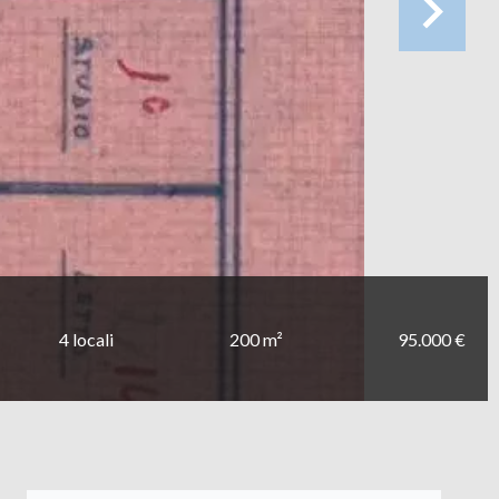
4 locali
200 m²
95.000 €