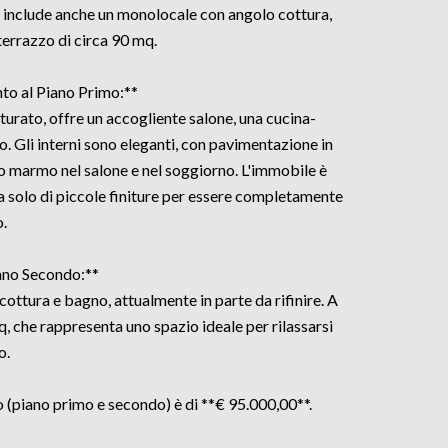
e include anche un monolocale con angolo cottura,
errazzo di circa 90 mq.
to al Piano Primo:**
rato, offre un accogliente salone, una cucina-
. Gli interni sono eleganti, con pavimentazione in
o marmo nel salone e nel soggiorno. L'immobile è
 solo di piccole finiture per essere completamente
.
iano Secondo:**
ottura e bagno, attualmente in parte da rifinire. A
q, che rappresenta uno spazio ideale per rilassarsi
o.
to (piano primo e secondo) è di **€ 95.000,00**.