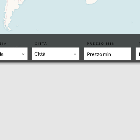
GIA
CITTÀ
PREZZO MIN
ia
Città