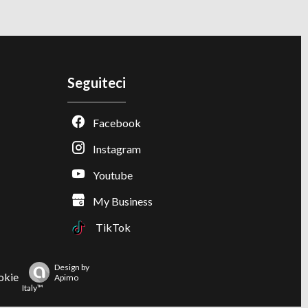
Seguiteci
Facebook
Instagram
Youtube
My Business
TikTok
Design by
okie
Apimo
Italy™