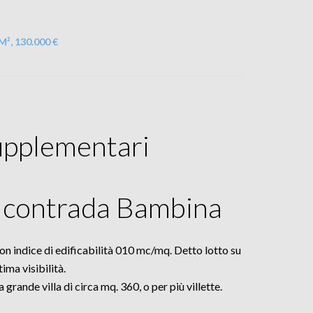
M², 130.000 €
upplementari
in contrada Bambina
con indice di edificabilità 010 mc/mq. Detto lotto su
ima visibilità.
grande villa di circa mq. 360, o per più villette.