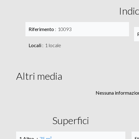
Indi
Riferimento
10093
Locali
1 locale
Altri media
Nessuna informazion
Superfici
1 Altro
75 m²
St