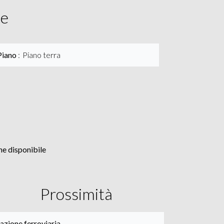
ce
Piano
Piano terra
e disponibile
Prossimità
azione ferroviaria