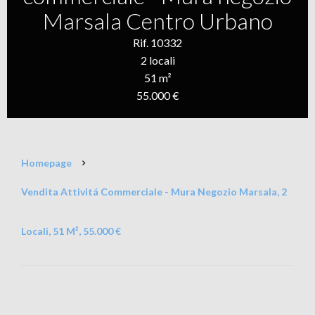
Marsala Centro Urbano
Rif. 10332
2 locali
51 m²
55.000 €
Homepage
Vendita Attivitá Commerciale - Mura Negozio Marsala, 2
Locali, 51 M², 55.000 €