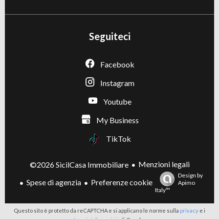
Seguiteci
Facebook
Instagram
Youtube
My Business
TikTok
Menzioni legali
©2026 SicilCasa Immobiliare
Design by
Spese di agenzia
Preferenze cookie
Apimo
Italy™
Questo sito è protetto da reCAPTCHA e si applicano le norme sulla
privacy
e i