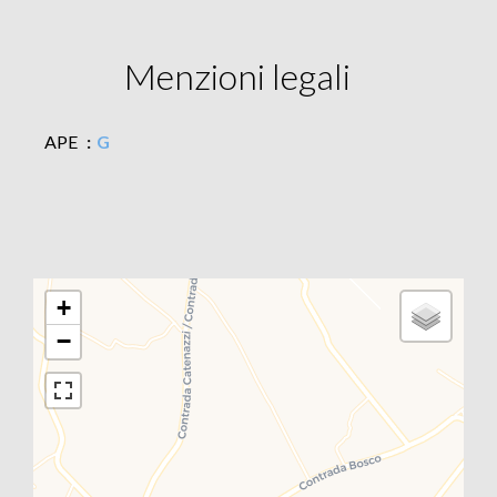
Menzioni legali
APE
G
+
−