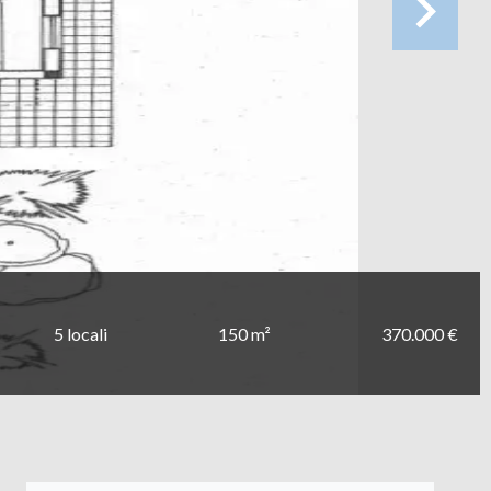
5 locali
150 m²
370.000 €