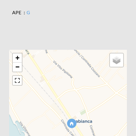
APE
G
+
−