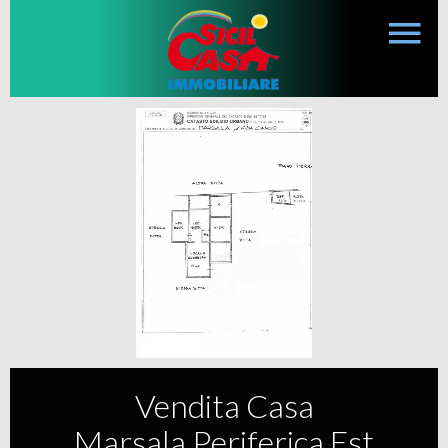
Vendita Casa
Marsala Periferica Est