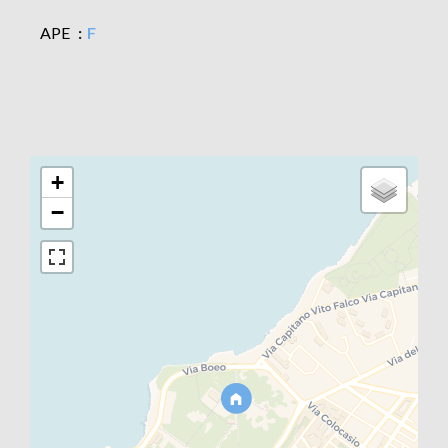
APE
F
+
−