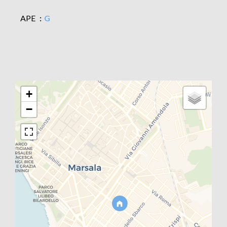
APE
G
+
−