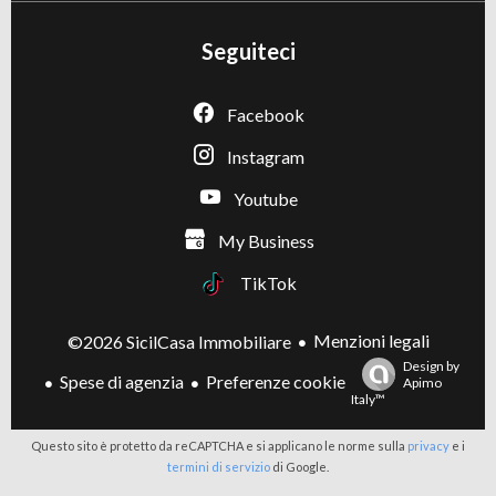
Seguiteci
Facebook
Instagram
Youtube
My Business
TikTok
Menzioni legali
©2026 SicilCasa Immobiliare
Design by
Spese di agenzia
Preferenze cookie
Apimo
Italy™
Questo sito è protetto da reCAPTCHA e si applicano le norme sulla
privacy
e i
termini di servizio
di Google.