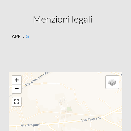
Menzioni legali
APE
G
+
−