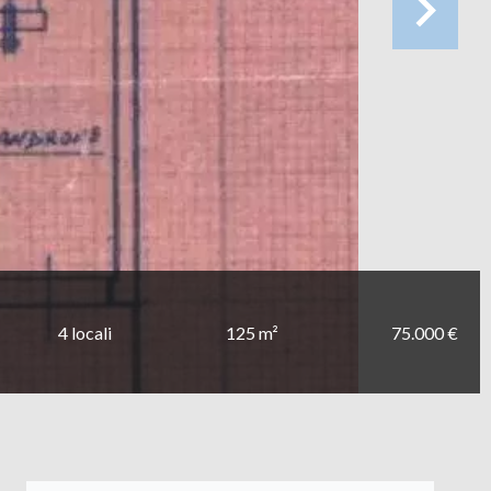
4 locali
125 m²
75.000 €