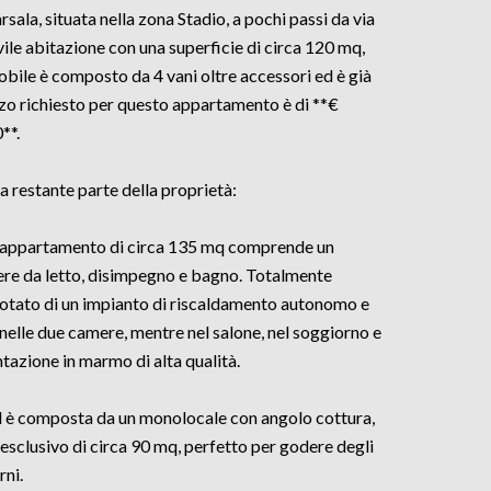
sala, situata nella zona Stadio, a pochi passi da via
ile abitazione con una superficie di circa 120 mq,
mobile è composto da 4 vani oltre accessori ed è già
zo richiesto per questo appartamento è di **€
**.
a restante parte della proprietà:
 appartamento di circa 135 mq comprende un
ere da letto, disimpegno e bagno. Totalmente
È dotato di un impianto di riscaldamento autonomo e
elle due camere, mentre nel salone, nel soggiorno e
tazione in marmo di alta qualità.
 ed è composta da un monolocale con angolo cottura,
 esclusivo di circa 90 mq, perfetto per godere degli
rni.