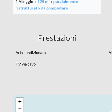
1 Alloggio
125 m²
parzialmente
ristrutturato da completare
Prestazioni
Aria condizionata
A
TV via cavo
+
−