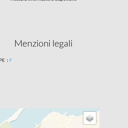
Menzioni legali
PE
F