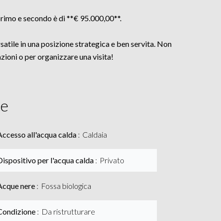
 primo e secondo è di **€ 95.000,00**.
atile in una posizione strategica e ben servita. Non
azioni o per organizzare una visita!
ce
Accesso all'acqua calda
Caldaia
Dispositivo per l'acqua calda
Privato
Acque nere
Fossa biologica
Condizione
Da ristrutturare