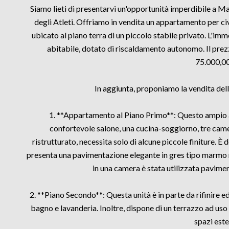
Siamo lieti di presentarvi un'opportunità imperdibile a Mar
degli Atleti. Offriamo in vendita un appartamento per civ
ubicato al piano terra di un piccolo stabile privato. L'im
abitabile, dotato di riscaldamento autonomo. Il prez
75.000,00
In aggiunta, proponiamo la vendita dell
1. **Appartamento al Piano Primo**: Questo ampio
confortevole salone, una cucina-soggiorno, tre cam
ristrutturato, necessita solo di alcune piccole finiture. 
presenta una pavimentazione elegante in gres tipo marmo n
in una camera è stata utilizzata pavimen
2. **Piano Secondo**: Questa unità è in parte da rifinire
bagno e lavanderia. Inoltre, dispone di un terrazzo ad uso
spazi este