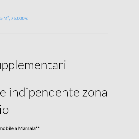
5 M², 75.000 €
upplementari
le indipendente zona
io
mobile a Marsala**