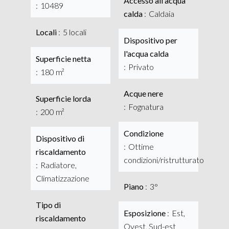
Accesso all'acqua
10489
calda
Caldaia
Locali
5 locali
Dispositivo per
l'acqua calda
Superficie netta
Privato
180 m²
Acque nere
Superficie lorda
Fognatura
200 m²
Condizione
Dispositivo di
Ottime
riscaldamento
condizioni/ristrutturato
Radiatore,
Climatizzazione
Piano
3°
Tipo di
Esposizione
Est,
riscaldamento
Ovest, Sud-est