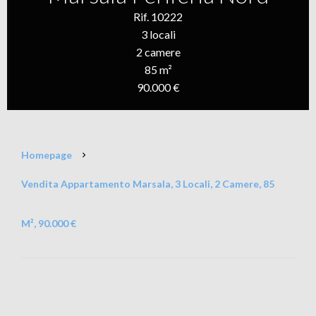
Rif. 10222
3 locali
2 camere
85 m²
90.000 €
Homepage
Vendita Appartamento Marsala, 3 Locali, 2 Camere, 85
M², 90.000 €