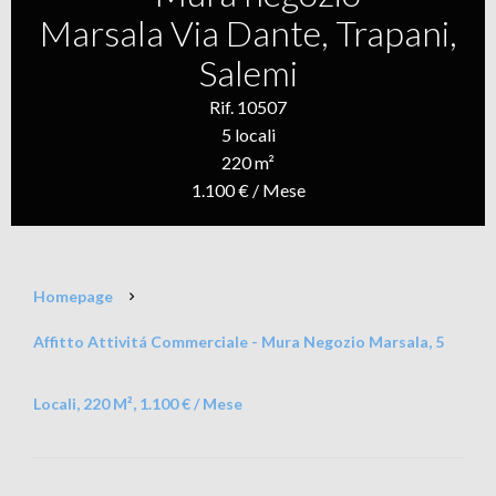
Marsala Via Dante, Trapani,
Salemi
Rif. 10507
5 locali
220 m²
1.100 € / Mese
Homepage
Affitto Attivitá Commerciale - Mura Negozio Marsala, 5
Locali, 220 M², 1.100 € / Mese