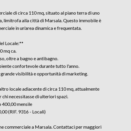
iale di circa 110 mq, situato al piano terra di uno
, limitrofa alla città di Marsala. Questo immobile è
merciale in un'area dinamica e frequentata.
el Locale:**
10 mq ca.
o, oltre a bagno e antibagno.
iente confortevole durante tutto l'anno.
 grande visibilità e opportunità di marketing.
n altro locale adiacente di circa 110 mq, attualmente
r chi necessitasse di ulteriori spazi.
o 400,00 mensile
,00 (RIF. 9316 - Locali)
ione commerciale a Marsala. Contattaci per maggiori