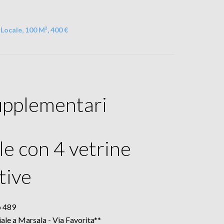
Locale, 100 M², 400 €
upplementari
e con 4 vetrine
tive
o 489
ale a Marsala - Via Favorita**