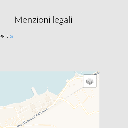
Menzioni legali
PE
G