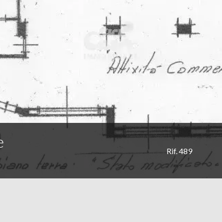
e
Rif. 489