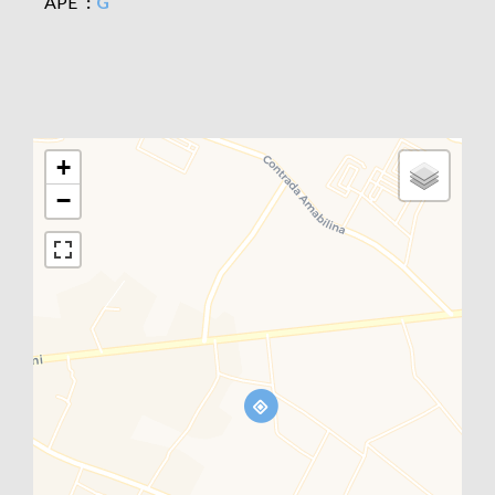
APE
G
+
−