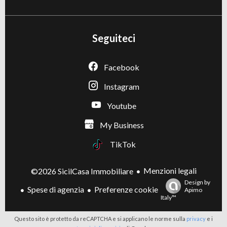
Seguiteci
Facebook
Instagram
Youtube
My Business
TikTok
Menzioni legali
©2026 SicilCasa Immobiliare
Design by
Spese di agenzia
Preferenze cookie
Apimo
Italy™
Questo sito è protetto da reCAPTCHA e si applicano le norme sulla
privacy
e i