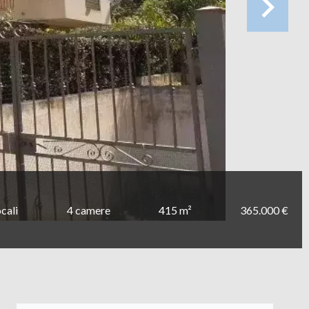
ocali
4 camere
415 m²
365.000 €