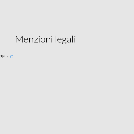
Menzioni legali
PE
C