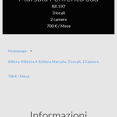
Rif. 597
3 locali
2 camere
700 € / Mese
Homepage
Affitto Villetta A Schiera Marsala, 3 Locali, 2 Camere,
700 € / Mese
Informazioni