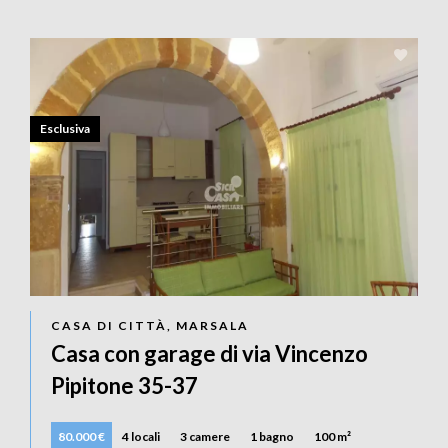
Esclusiva
CASA DI CITTÀ, MARSALA
Casa con garage di via Vincenzo
Pipitone 35-37
80.000 €
4 locali
3 camere
1 bagno
100 m²