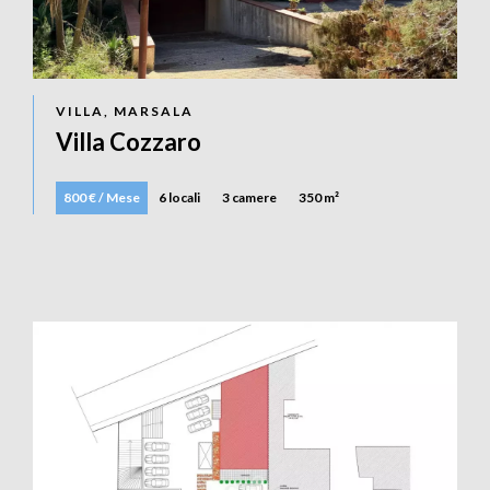
VILLA, MARSALA
Villa Cozzaro
800 € / Mese
6 locali
3 camere
350 m²