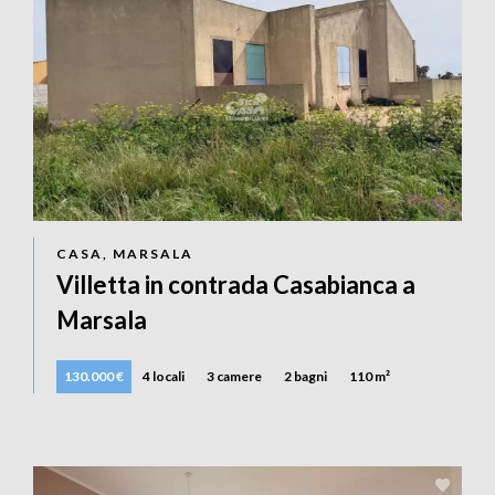
CASA, MARSALA
Villetta in contrada Casabianca a
Marsala
130.000 €
4 locali
3 camere
2 bagni
110 m²