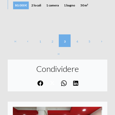
80.000 €
2 locali
1 camera
1 bagno
50 m²
1
2
3
4
5
Condividere